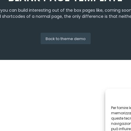
you can build interesting out of the box pages like, coming s
 shortcodes of a normal page, the only difference is that neithe
Back to theme demo
Per fornire
memorizzare
queste tec
navigazione
può influir