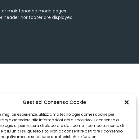
oon or maintenance mode pages.
r header nor footer are displayed
Gestisci Consenso Cookie
 le migliori esperienze, utilizziamo tecnologie come i cookie per
 e/o accedere alle informazioni del dispositivo. Il consenso a
nologie ci permetterà di elaborare dati come il comportamento di
 o ID unici su questo sito. Non acconsentire o ritirare il consenso
e negativamente su alcune caratteristiche e funzioni.