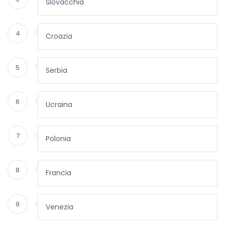
Slovacchia
4
Croazia
5
Serbia
6
Ucraina
7
Polonia
8
Francia
9
Venezia