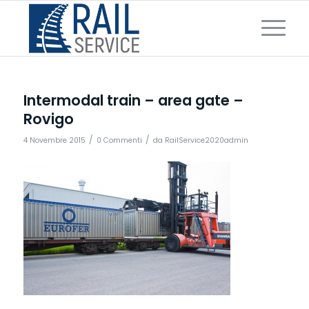
Intermodal train – area gate –
Rovigo
/
/
4 Novembre 2015
0 Commenti
da
RailService2020admin