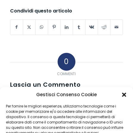
Condividi questo articolo
0
COMMENTI
Lascia un Commento
Gestisci Consenso Cookie
Vuoi partecipare alla discussione?
Sentitevi liberi di contribuire!
Per fornire le migliori esperienze, utilizziamo tecnologie come i
Devi essere
connesso
per inviare un
cookie per memorizzare e/o accedere alle informazioni del
commento.
dispositivo. Il consenso a queste tecnologie ci permetterà di
elaborare dati come il comportamento di navigazione o ID unici
su questo sito. Non acconsentire o ritirare il consenso può influire
negativamente su alcune caratteristiche e funzioni.