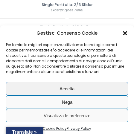
Single Portfolio: 2/3 Slider
Excerpt goes here!
Single Portfolio: 2/3 Gallery
wind/earth
Gestisci Consenso Cookie
Per fornire le migliori esperienze, utilizziamo tecnologie come i
Single Portfolio: Big Slider
cookie per memorizzare e/o accedere alle informazioni del
fire/water
dispositivo. Il consenso a queste tecnologie ci permetterà di
elaborare dati come il comportamento di navigazione o ID unici
su questo sito. Non acconsentire o ritirare il consenso può influire
Single Portfolio: Fullscreen Slider
negativamente su alcune caratteristiche e funzioni.
Add what you want!
Accetta
© Copyright - RAIL SERVICE S.R.L. - P.I./ C.F. IT04075570277 .
All rights reserved. -
Privacy Policy
-
Cookie Policy
Nega
Visualizza le preferenze
Cookie Policy
Privacy Policy
Translate »