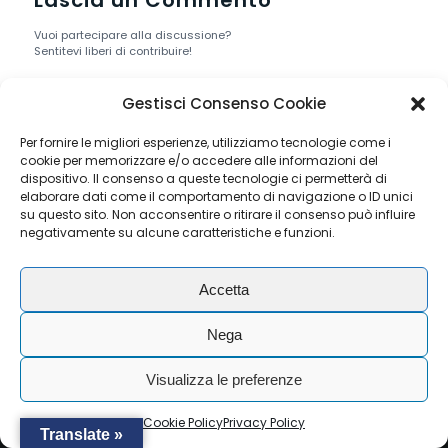
Vuoi partecipare alla discussione?
Sentitevi liberi di contribuire!
Devi essere
connesso
per inviare un
Gestisci Consenso Cookie
commento.
Per fornire le migliori esperienze, utilizziamo tecnologie come i
cookie per memorizzare e/o accedere alle informazioni del
dispositivo. Il consenso a queste tecnologie ci permetterà di
elaborare dati come il comportamento di navigazione o ID unici
su questo sito. Non acconsentire o ritirare il consenso può influire
© Copyright - RAIL SERVICE S.R.L. - P.I./ C.F. IT04075570277 .
negativamente su alcune caratteristiche e funzioni.
All rights reserved. -
Privacy Policy
-
Cookie Policy
Accetta
Nega
Visualizza le preferenze
Cookie Policy
Privacy Policy
Translate »