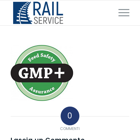
0
COMMENTI
Lascia un Commento