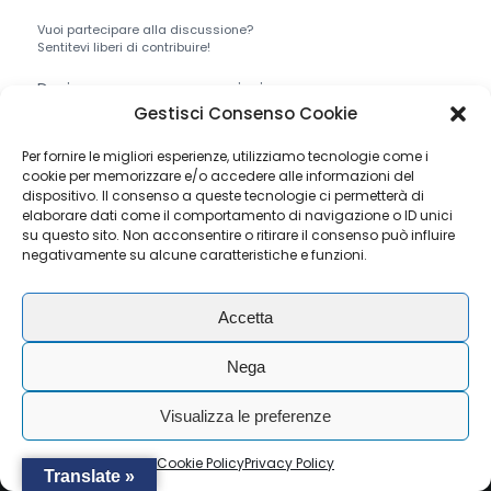
Vuoi partecipare alla discussione?
Sentitevi liberi di contribuire!
Devi essere
connesso
per inviare un
commento.
Gestisci Consenso Cookie
Per fornire le migliori esperienze, utilizziamo tecnologie come i
cookie per memorizzare e/o accedere alle informazioni del
dispositivo. Il consenso a queste tecnologie ci permetterà di
elaborare dati come il comportamento di navigazione o ID unici
su questo sito. Non acconsentire o ritirare il consenso può influire
© Copyright - RAIL SERVICE S.R.L. - P.I./ C.F. IT04075570277 .
negativamente su alcune caratteristiche e funzioni.
All rights reserved. -
Privacy Policy
-
Cookie Policy
Accetta
Nega
Visualizza le preferenze
Cookie Policy
Privacy Policy
Translate »