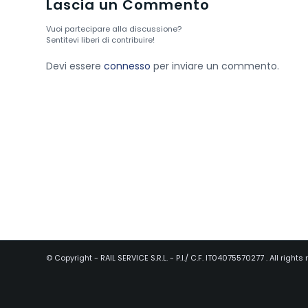
Lascia un Commento
Vuoi partecipare alla discussione?
Sentitevi liberi di contribuire!
Devi essere
connesso
per inviare un commento.
© Copyright - RAIL SERVICE S.R.L. - P.I./ C.F. IT04075570277 . All rights