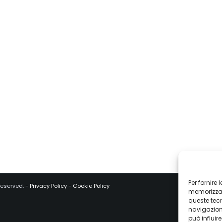
Per fornire
 reserved. -
Privacy Policy
-
Cookie Policy
memorizzare
queste tec
navigazione
può influir