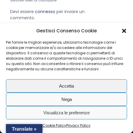
Sentitevi liberi di contribuire!
Devi essere
connesso
per inviare un
commento.
Gestisci Consenso Cookie
Per fornire le migliori esperienze, utilizziamo tecnologie come i
cookie per memorizzare e/o accedere alle informazioni del
dispositivo. Il consenso a queste tecnologie ci permetterà di
© Copyright - RAIL SERVICE S.R.L. - P.I./ C.F. IT04075570277 .
elaborare dati come il comportamento di navigazione o ID unici
All rights reserved. -
Privacy Policy
-
Cookie Policy
su questo sito. Non acconsentire o ritirare il consenso può influire
negativamente su alcune caratteristiche e funzioni.
Accetta
Nega
Visualizza le preferenze
Cookie Policy
Privacy Policy
Translate »