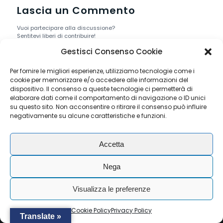
Lascia un Commento
Vuoi partecipare alla discussione?
Sentitevi liberi di contribuire!
Gestisci Consenso Cookie
Devi essere
connesso
per inviare un
commento.
Per fornire le migliori esperienze, utilizziamo tecnologie come i
cookie per memorizzare e/o accedere alle informazioni del
dispositivo. Il consenso a queste tecnologie ci permetterà di
elaborare dati come il comportamento di navigazione o ID unici
su questo sito. Non acconsentire o ritirare il consenso può influire
negativamente su alcune caratteristiche e funzioni.
© Copyright - RAIL SERVICE S.R.L. - P.I./ C.F. IT04075570277 .
All rights reserved. -
Privacy Policy
-
Cookie Policy
Accetta
Nega
Visualizza le preferenze
Cookie Policy
Privacy Policy
Translate »