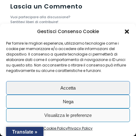
Lascia un Commento
Vuoi partecipare alla discussione?
Sentitevi liberi di contribuire!
Gestisci Consenso Cookie
Devi essere
connesso
per inviare un
commento.
Per fornire le migliori esperienze, utilizziamo tecnologie come i
cookie per memorizzare e/o accedere alle informazioni del
dispositivo. Il consenso a queste tecnologie ci permetterà di
elaborare dati come il comportamento di navigazione o ID unici
su questo sito. Non acconsentire o ritirare il consenso può influire
negativamente su alcune caratteristiche e funzioni.
© Copyright - RAIL SERVICE S.R.L. - P.I./ C.F. IT04075570277 .
All rights reserved. -
Privacy Policy
-
Cookie Policy
Accetta
Nega
Visualizza le preferenze
Cookie Policy
Privacy Policy
Translate »